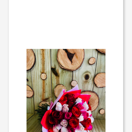
11:00 a.m. a 5:00 p.m., sin hora específica.
Toda orden está sujeta a cambios según
disponibilidad de flores, bases y colores
de papel.
Para ordenar vía telefónica, comuníquese
1-787-566-2989
al
.