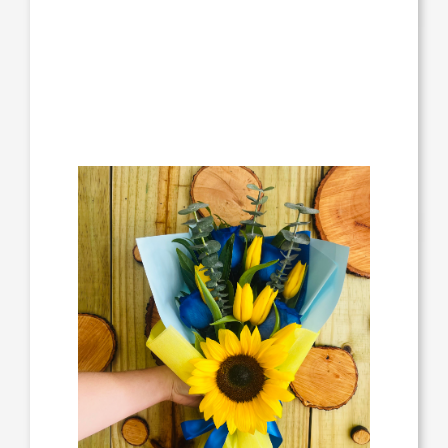
11:00 a.m. a 5:00 p.m., sin hora específica.
Toda orden está sujeta a cambios según
disponibilidad de flores, bases y colores
de papel.
Para ordenar vía telefónica, comuníquese
1-787-566-2989
al
.