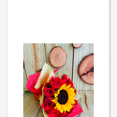
11:00 a.m. a 5:00 p.m., sin hora específica.
Toda orden está sujeta a cambios según
disponibilidad de flores, bases y colores
de papel.
Para ordenar vía telefónica, comuníquese
1-787-566-2989
al
.